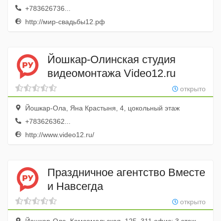
+783626736...
http://мир-свадьбы12.рф
Йошкар-Олинская студия
видеомонтажа Video12.ru
открыто
Йошкар-Ола, Яна Крастыня, 4, цокольный этаж
+783626362...
http://www.video12.ru/
Праздничное агентство Вместе
и Навсегда
открыто