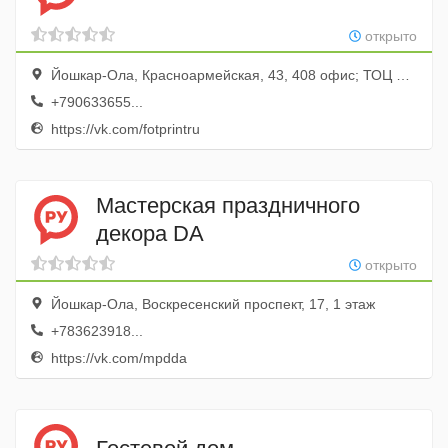
открыто
Йошкар-Ола, Красноармейская, 43, 408 офис; ТОЦ Дом Быта
+790633655...
https://vk.com/fotprintru
Мастерская праздничного
декора DA
открыто
Йошкар-Ола, Воскресенский проспект, 17, 1 этаж
+783623918...
https://vk.com/mpdda