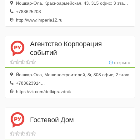
Йошкар-Ола, Красноармейская, 43, 315 офис; 3 этаж; ТОЦ Дом Быта
+783625203...
http://www.imperia12.ru
Агентство Корпорация
событий
открыто
Йошкар-Ола, Машиностроителей, 8г, 308 офис; 2 этаж
+783623914...
https://vk.com/detkiprazdnik
Гостевой Дом