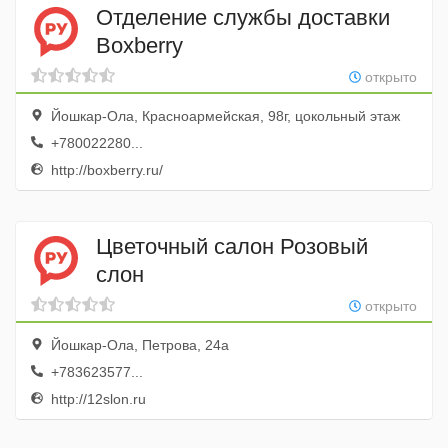
Отделение службы доставки
Boxberry
открыто
Йошкар-Ола, Красноармейская, 98г, цокольный этаж
+780022280...
http://boxberry.ru/
Цветочный салон Розовый
слон
открыто
Йошкар-Ола, Петрова, 24а
+783623577...
http://12slon.ru