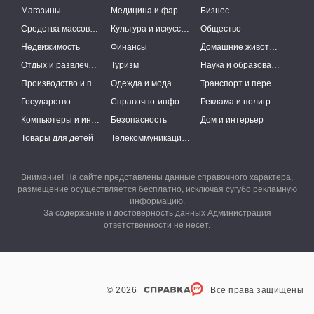
Магазины
Медицина и фармацевтика
Бизнес
Средства массовой информации
Культура и искусство
Общество
Недвижимость
Финансы
Домашние животные
Отдых и развлечения
Туризм
Наука и образование
Производство и поставки
Одежда и мода
Транспорт и перевозки
Государство
Справочно-информационные системы
Реклама и полиграфия
Компьютеры и интернет
Безопасность
Дом и интерьер
Товары для детей
Телекоммуникации и связь
Внимание! На сайте представлены данные справочного характера,
размещение осуществляется бесплатно, исключая сугубо рекламную
информацию.
За содержание и достоверность данных Администрация
ответственности не несет.
© 2026
Все права защищены