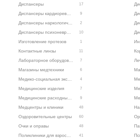
Диспансеры
17
Диспансеры кардиоревматологические
9
Диспансеры наркологические
2
Диспансеры психоневрологические
10
Изготовление протезов
1
Контактные линзы
Ко
11
Лабораторное оборудование
Ле
7
Магазины медтехники
Ма
6
Медико-социальная экспертиза
Ме
4
Медицинские изделия
Ме
7
Медицинские расходные материалы
9
Медцентры и клиники
На
48
Оздоровительные центры
Ор
60
Очки и оправы
Па
48
Поликлиники для взрослых
Пс
41