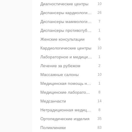
Диагностические центры
10
Диспансеры кардиологические
26
Диспансеры маммологические
7
Диспансеры противотуберкулезные
1
Женские консультации
6
Кардиологические центры
10
Лабораторное и медицинское стекло
1
Лечение за рубежом
2
Массажные салоны
10
Медицинская помощь на дому
1
Медицинские лаборатории
8
Медсанчасти
14
Нетрадиционная медицина
8
Ортопедические изделия
35
Поликлиники
83