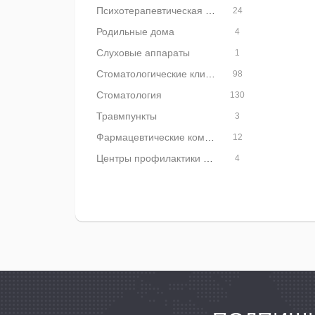
Психотерапевтическая помощь
24
Родильные дома
4
Слуховые аппараты
1
Стоматологические клиники и центры
98
Стоматология
130
Травмпункты
3
Фармацевтические компании
12
Центры профилактики СПИДа
4