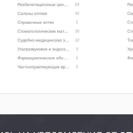
Реабилитационные центры
24
Салоны оптики
Ск
42
Справочные аптек
1
Стоматологические материалы и оборудование
10
Судебно-медицинская экспертиза
То
12
Ультразвуковое и эндоскопическое оборудование
Ур
3
Фармацевтическое оборудование
Фи
1
Частнопрактикующие врачи
2