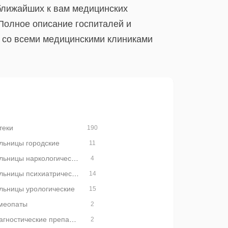
 ближайших к вам медицинских
Полное описание госпиталей и
х со всеми медицинскими клиниками
теки
190
льницы городские
11
Больницы наркологические
4
Больницы психиатрические
14
льницы урологические
15
меопаты
2
Диагностические препараты и приборы
2