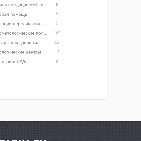
Ремонт медицинской техники
5
орая помощь
5
Станции переливания крови
1
Стоматологические поликлиники
109
вары для здоровья
18
ологические центры
13
точаи и БАДы
9