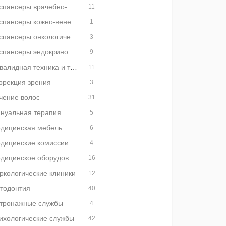
Диспансеры врачебно-физкультурные
11
Диспансеры кожно-венерологические
1
Диспансеры онкологические
3
Диспансеры эндокринологические
9
Инвалидная техника и товары для инвалидов
11
ррекция зрения
3
чение волос
31
нуальная терапия
5
дицинская мебель
6
дицинские комиссии
4
Медицинское оборудование и медтехника
16
ркологические клиники
12
тодонтия
40
тронажные службы
4
ихологические службы
42