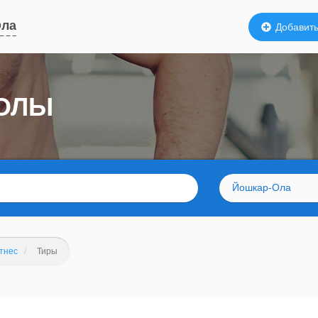
Ола
Добавить
-ОЛЫ
Йошкар-Ола
тнес
Тиры