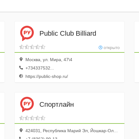
Public Club Billiard
открыто
Москва, ул. Мира, 47\4
+734337532...
https://public-shop.ru/
Спортлайн
424031, Республика Марий Эл, Йошкар-Ола, Вознесенская улица, 25, эт. 3, каб. 10