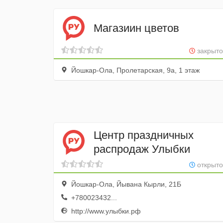
Магазиин цветов
закрыто
Йошкар-Ола, Пролетарская, 9а, 1 этаж
Центр праздничных
распродаж Улыбки
открыто
Йошкар-Ола, Йывана Кырли, 21Б
+780023432...
http://www.улыбки.рф