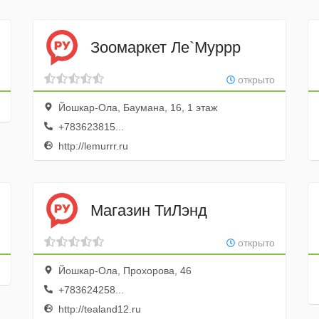
Зоомаркет Ле`Муррр
открыто
Йошкар-Ола, Баумана, 16, 1 этаж
+783623815...
http://lemurrr.ru
Магазин ТиЛэнд
открыто
Йошкар-Ола, Прохорова, 46
+783624258...
http://tealand12.ru