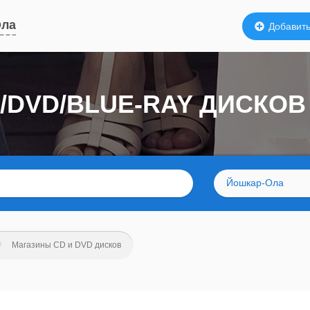
Ола
Добавить
D/DVD/BLUE-RAY ДИСКО
Йошкар-Ола
Магазины CD и DVD дисков