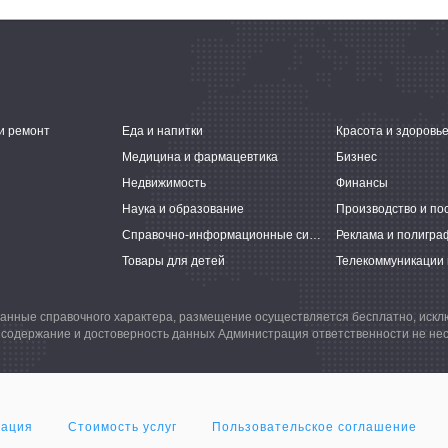
и ремонт
Еда и напитки
Красота и здоровь
Медицина и фармацевтика
Бизнес
Недвижимость
Финансы
Наука и образование
Производство и по
Справочно-информационные системы
Реклама и полигра
Товары для детей
Телекоммуникации 
анные справочного характера, размещение осуществляется бесплатно, иск
 содержание и достоверность данных Администрация ответственности не нес
мация
Стоимость услуг
Пользовательское соглашение