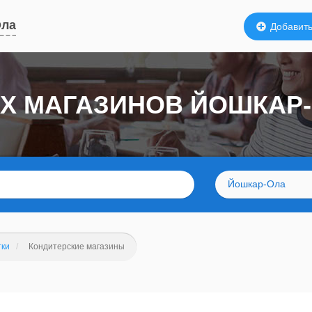
Ола
Добавить
ИХ МАГАЗИНОВ ЙОШКАР
Йошкар-Ола
тки
Кондитерские магазины