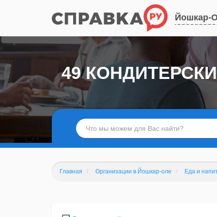
Йошкар-
49 КОНДИТЕРСК
Главная
Организации в Йошкар-оле
Еда и напи