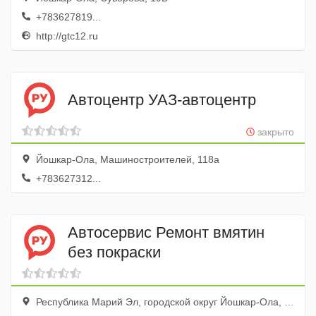
+783627819...
http://gtc12.ru
Автоцентр УАЗ-автоцентр
закрыто
Йошкар-Ола, Машиностроителей, 118а
+783627312...
Автосервис Ремонт вмятин
без покраски
Республика Марий Эл, городской округ Йошкар-Ола, село Семёновка, улица Гагарина, 22А, 48 бокс