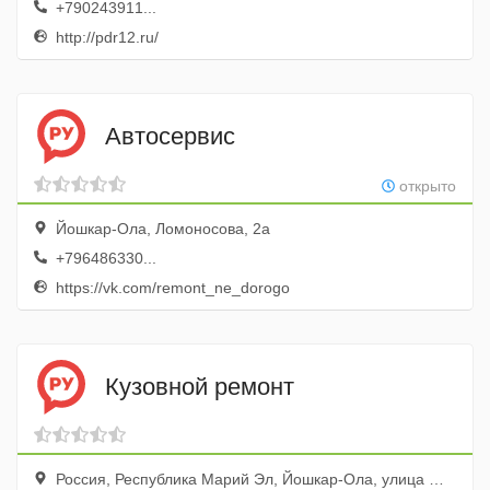
+790243911...
http://pdr12.ru/
Автосервис
открыто
Йошкар-Ола, Ломоносова, 2а
+796486330...
https://vk.com/remont_ne_dorogo
Кузовной ремонт
Россия, Республика Марий Эл, Йошкар-Ола, улица Менделеева, 14