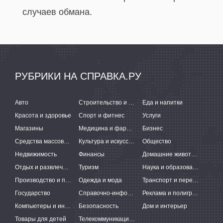
случаев обмана.
РУБРИКИ НА СПРАВКА.РУ
Авто
Строительство и ремонт
Еда и напитки
Красота и здоровье
Спорт и фитнес
Услуги
Магазины
Медицина и фармацевтика
Бизнес
Средства массовой информации
Культура и искусство
Общество
Недвижимость
Финансы
Домашние животные
Отдых и развлечения
Туризм
Наука и образование
Производство и поставки
Одежда и мода
Транспорт и перевозки
Государство
Справочно-информационные системы
Реклама и полиграфия
Компьютеры и интернет
Безопасность
Дом и интерьер
Товары для детей
Телекоммуникации и связь